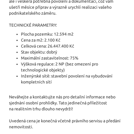
ale i veškerá potřebná povolení a dokumentaci, což vám
ušetří měsíce příprav a výrazně urychlí realizaci vašeho
podnikatelského záměru.
TECHNICKÉ PARAMETRY:
Plocha pozemku: 12.594 m2
Cena za m2: 2.100 Kč
Celková cena: 26.447.400 Kč
Stav objektu: dobrý
Maximální zastavitelnost: 75%
Výšková regulace: 2 NP (bez omezení pro
technologické objekty)
Inženýrské sítě: stavební povolení na vybudování
kompletních sítí
Neváhejte a kontaktujte nás pro detailní informace nebo
sjednání osobní prohlídky. Tato jedinečná příležitost
na realitním trhu dlouho nevydrží!
Uvedená cena je konečná včetně právního servisu a předání
nemovitosti.