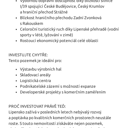
Výbornou dopravní dostupnost díky blízkosti silnice
I/39 spojující České Budějovice, Český Krumlov
a hraniční přechod Strážné
Blízkost hraničního přechodu Zadní Zvonková
s Rakouskem
Celoroční turistický ruch díky Lipenské přehradě (vodní
sporty v létě, lyžování v zimě)
Rostoucí ekonomický potenciál celé oblasti
INVESTUJTE CHYTŘE:
Tento pozemek je ideální pro:
Výstavbu výrobních hal
Skladovací areály
Logistická centra
Podnikatelské zázemí s možností expanze
Developerské projekty s komerčním zaměřením
PROČ INVESTOVAT PRÁVĚ TEĎ:
Lipensko zažívá v posledních letech nebývalý rozvoj
a poptávka po kvalitních komerčních prostorech neustále
roste. S touto nemovitostí získáváte nejen pozemek,