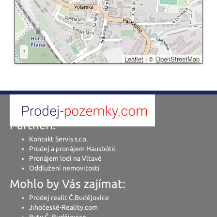
?
Leaflet
|
©
OpenStreetMap
Partneři:
Kontakt Servis s.r.o.
Prodej a pronájem Hausbótů
Pronájem lodí na Vltavě
Oddlužení nemovitosti
Mohlo by Vás zajímat:
Prodej realit Č.Budějovice
Jihočeské-Reality.com