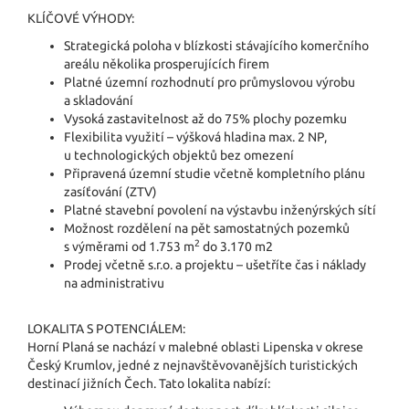
KLÍČOVÉ VÝHODY:
Strategická poloha v blízkosti stávajícího komerčního
areálu několika prosperujících firem
Platné územní rozhodnutí pro průmyslovou výrobu
a skladování
Vysoká zastavitelnost až do 75% plochy pozemku
Flexibilita využití – výšková hladina max. 2 NP,
u technologických objektů bez omezení
Připravená územní studie včetně kompletního plánu
zasíťování (ZTV)
Platné stavební povolení na výstavbu inženýrských sítí
Možnost rozdělení na pět samostatných pozemků
2
s výměrami od 1.753 m
do 3.170 m2
Prodej včetně s.r.o. a projektu – ušetříte čas i náklady
na administrativu
LOKALITA S POTENCIÁLEM:
Horní Planá se nachází v malebné oblasti Lipenska v okrese
Český Krumlov, jedné z nejnavštěvo­vanějších turistických
destinací jižních Čech. Tato lokalita nabízí: