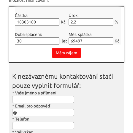
možnost financování.
Částka:
Úrok:
Kč
%
Doba splácení:
Měs. splátka:
let
Kč
Mám zájem
K nezávaznému kontaktování stačí
pouze vyplnit formulář:
*
Vaše jméno a příjmení
*
Email pro odpověď
*
Telefon
*
Váš vzkaz