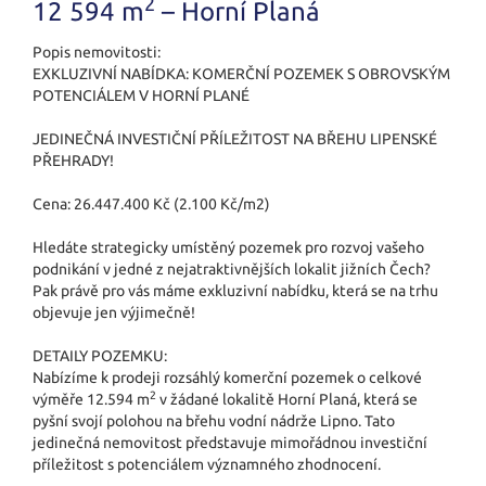
2
12 594 m
– Horní Planá
Popis nemovitosti:
EXKLUZIVNÍ NABÍDKA: KOMERČNÍ POZEMEK S OBROVSKÝM
POTENCIÁLEM V HORNÍ PLANÉ
JEDINEČNÁ INVESTIČNÍ PŘÍLEŽITOST NA BŘEHU LIPENSKÉ
PŘEHRADY!
Cena: 26.447.400 Kč (2.100 Kč/m2)
Hledáte strategicky umístěný pozemek pro rozvoj vašeho
podnikání v jedné z nejatraktiv­nějších lokalit jižních Čech?
Pak právě pro vás máme exkluzivní nabídku, která se na trhu
objevuje jen výjimečně!
DETAILY POZEMKU:
Nabízíme k prodeji rozsáhlý komerční pozemek o celkové
2
výměře 12.594 m
v žádané lokalitě Horní Planá, která se
pyšní svojí polohou na břehu vodní nádrže Lipno. Tato
jedinečná nemovitost představuje mimořádnou investiční
příležitost s potenciálem významného zhodnocení.