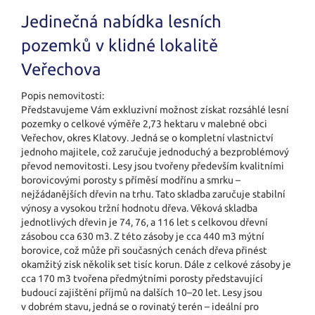
Jedinečná nabídka lesních
pozemků v klidné lokalitě
Veřechova
Popis nemovitosti:
Představujeme Vám exkluzivní možnost získat rozsáhlé lesní
pozemky o celkové výměře 2,73 hektaru v malebné obci
Veřechov, okres Klatovy. Jedná se o kompletní vlastnictví
jednoho majitele, což zaručuje jednoduchý a bezproblémový
převod nemovitosti. Lesy jsou tvořeny především kvalitními
borovicovými porosty s příměsí modřínu a smrku –
nejžádanějších dřevin na trhu. Tato skladba zaručuje stabilní
výnosy a vysokou tržní hodnotu dřeva. Věková skladba
jednotlivých dřevin je 74, 76, a 116 let s celkovou dřevní
zásobou cca 630 m3. Z této zásoby je cca 440 m3 mýtní
borovice, což může při současných cenách dřeva přinést
okamžitý zisk několik set tisíc korun. Dále z celkové zásoby je
cca 170 m3 tvořena předmýtními porosty představující
budoucí zajištění příjmů na dalších 10–20 let. Lesy jsou
v dobrém stavu, jedná se o rovinatý terén – ideální pro