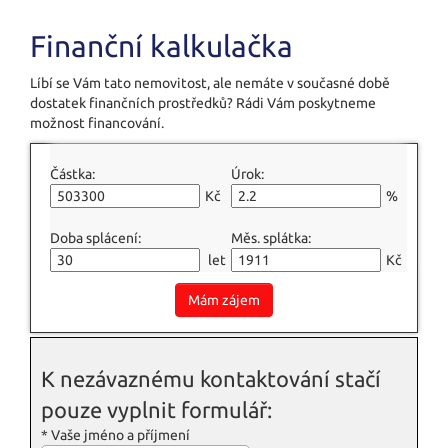
Finanční kalkulačka
Líbí se Vám tato nemovitost, ale nemáte v současné době
dostatek finančních prostředků? Rádi Vám poskytneme
možnost financování.
Částka:
Úrok:
Kč
%
Doba splácení:
Měs. splátka:
let
Kč
Mám zájem
K nezávaznému kontaktování stačí
pouze vyplnit formulář:
*
Vaše jméno a příjmení