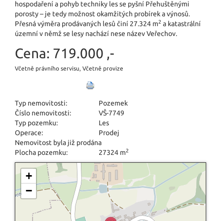
hospodaření a pohyb techniky les se pyšní Přehuštěnými
porosty – je tedy možnost okamžitých probírek a výnosů.
2
Přesná výměra prodávaných lesů činí 27.324 m
a katastrální
územní v němž se lesy nachází nese název Veřechov.
Cena:
719.000 ,-
Včetně právního servisu, Včetně provize
Typ nemovitosti:
Pozemek
Číslo nemovitosti:
VŠ-7749
Typ pozemku:
Les
Operace:
Prodej
Nemovitost byla již prodána
2
Plocha pozemku:
27324 m
+
−