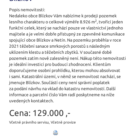
Popis nemovitosti:
Nedaleko obce Blízkov Vám nabízíme k prodeji pozemek
2
lesního charakteru o celkové výměře 8.926 m
, tvořící jeden
funkční celek, který se nachází pouze ve vlastnictví jednoho
majitele a je velmi dobře přístupný ze zpevněné komunikace
spojující obce Blízkov a Netín. Na pozemku proběhla v roce
2021 těžební sanace smrkových porostů s následným
uklizením klestu a těžebních zbytků. V současné době
pozemek zatím nově zalesněný není. Nákup této nemovitosti
je ideální investicí pro budoucí zhodnocení. Klientům
doporučujeme osobní prohlídku, kterou mohou absolvovat
i sami. Katastrální území, v němž se nemovitost nachází, se
jmenuje Blízkov. Součástí ceny není správní poplatek
za podání návrhu na vklad do katastru nemovitostí. Další
informace a parcelní číslo Vám radí poskytneme na níže
uvedených kontaktech.
Cena:
129.000 ,-
Včetně právního servisu, Včetně provize