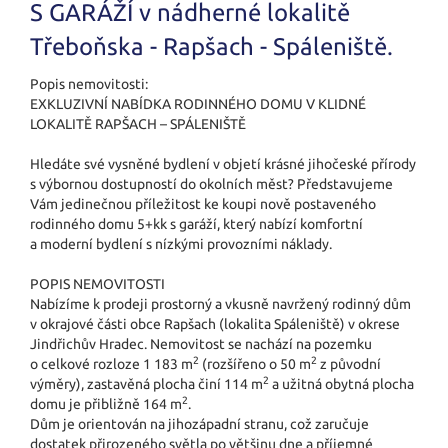
S GARÁŽÍ v nádherné lokalitě
Třeboňska - Rapšach - Spáleniště.
Popis nemovitosti:
EXKLUZIVNÍ NABÍDKA RODINNÉHO DOMU V KLIDNÉ
LOKALITĚ RAPŠACH – SPÁLENIŠTĚ
Hledáte své vysněné bydlení v objetí krásné jihočeské přírody
s výbornou dostupností do okolních měst? Představujeme
Vám jedinečnou příležitost ke koupi nově postaveného
rodinného domu 5+kk s garáží, který nabízí komfortní
a moderní bydlení s nízkými provozními náklady.
POPIS NEMOVITOSTI
Nabízíme k prodeji prostorný a vkusně navržený rodinný dům
v okrajové části obce Rapšach (lokalita Spáleniště) v okrese
Jindřichův Hradec. Nemovitost se nachází na pozemku
2
2
o celkové rozloze 1 183 m
(rozšířeno o 50 m
z původní
2
výměry), zastavěná plocha činí 114 m
a užitná obytná plocha
2
domu je přibližně 164 m
.
Dům je orientován na jihozápadní stranu, což zaručuje
dostatek přirozeného světla po většinu dne a příjemné