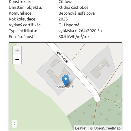
Konstrukce:
Cihlová
Umístění objektu:
Klidná část obce
Komunikace:
Betonová
,
asfaltová
Rok kolaudace:
2025
Vydaný certifikát:
C - Úsporná
Typ certifikátu:
vyhláška č. 264/2020 Sb
2
En. náročnost:
80.5 kWh/m
/rok
+
−
?
Leaflet
|
©
OpenStreetMap