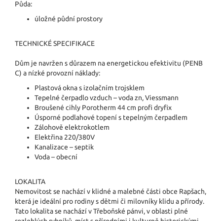
Půda:
úložné půdní prostory
TECHNICKÉ SPECIFIKACE
Dům je navržen s důrazem na energetickou efektivitu (PENB
C) a nízké provozní náklady:
Plastová okna s izolačním trojsklem
Tepelné čerpadlo vzduch – voda zn, Viessmann
Broušené cihly Porotherm 44 cm profi dryfix
Úsporné podlahové topení s tepelným čerpadlem
Zálohově elektrokotlem
Elektřina 220/380V
Kanalizace – septik
Voda – obecní
LOKALITA
Nemovitost se nachází v klidné a malebné části obce Rapšach,
která je ideální pro rodiny s dětmi či milovníky klidu a přírody.
Tato lokalita se nachází v Třeboňské pánvi, v oblasti plné
rozlehlých rybníků, míst s přírodními i kulturně historickými