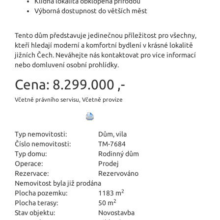
Klidná lokalita obklopená přírodou
Výborná dostupnost do větších měst
Tento dům představuje jedinečnou příležitost pro všechny,
kteří hledají moderní a komfortní bydlení v krásné lokalitě
jižních Čech. Neváhejte nás kontaktovat pro více informací
nebo domluvení osobní prohlídky.
Cena:
8.299.000 ,-
Včetně právního servisu, Včetně provize
Typ nemovitosti:
Dům, vila
Číslo nemovitosti:
TM-7684
Typ domu:
Rodinný dům
Operace:
Prodej
Rezervace:
Rezervováno
Nemovitost byla již prodána
2
Plocha pozemku:
1183 m
2
Plocha terasy:
50 m
Stav objektu:
Novostavba