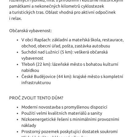
památkami a nekonečných kilometrů cyklostezek
a turistických tras. Oblast vhodná pro aktivní odpočinek
i relax.
Občanská vybavenost:
V obci Rapšach: základní a mateřská škola, restaurace,
obchod, obecní úřad, pošta, zastávka autobusu
Suchdol nad Lužnicí (5 km): veškerá občanská
vybavenost
Třeboň (22 km): lázeňské město s bohatou kulturní
nabídkou
České Budějovice (44 km): krajské město s kompletní
infrastrukturou
PROČ ZVOLIT TENTO DŮM?
Moderní novostavba s promyšlenou dispozicí
Použití velmi kvalitních materiálů a sanity
Nízkoenergetické řešení s minimálními provozními
náklady
Prostorný pozemek poskytující dostatek soukromí