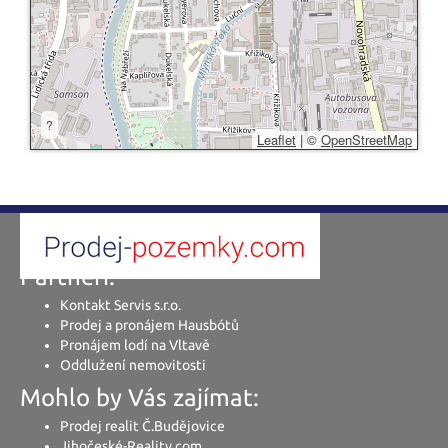
?
Leaflet
|
©
OpenStreetMap
Partneři:
Kontakt Servis s.r.o.
Prodej a pronájem Hausbótů
Pronájem lodí na Vltavě
Oddlužení nemovitosti
Mohlo by Vás zajímat:
Prodej realit Č.Budějovice
Jihočeské-Reality.com