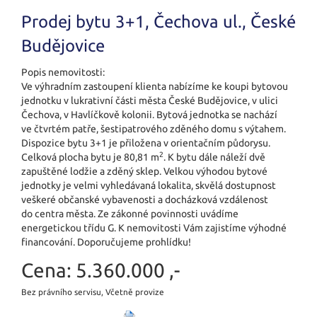
Prodej bytu 3+1, Čechova ul., České
Budějovice
Popis nemovitosti:
Ve výhradním zastoupení klienta nabízíme ke koupi bytovou
jednotku v lukrativní části města České Budějovice, v ulici
Čechova, v Havlíčkově kolonii. Bytová jednotka se nachází
ve čtvrtém patře, šestipatrového zděného domu s výtahem.
Dispozice bytu 3+1 je přiložena v orientačním půdorysu.
2
Celková plocha bytu je 80,81 m
. K bytu dále náleží dvě
zapuštěné lodžie a zděný sklep. Velkou výhodou bytové
jednotky je velmi vyhledávaná lokalita, skvělá dostupnost
veškeré občanské vybavenosti a docházková vzdálenost
do centra města. Ze zákonné povinnosti uvádíme
energetickou třídu G. K nemovitosti Vám zajistíme výhodné
financování. Doporučujeme prohlídku!
Cena:
5.360.000 ,-
Bez právního servisu, Včetně provize