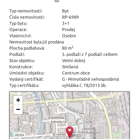
Typ nemovitosti:
Byt
Číslo nemovitosti:
RP-6989
Typ bytu:
3+1
Operace:
Prodej
Vlastnictví:
Osobní
Nemovitost byla již prodána
2
Plocha podlahová:
80 m
Podlaží:
5. podlaží z 7 podlaží celkem
Stav objektu:
Velmi dobrý
Konstrukce:
Smíšená
Umístění objektu:
Centrum obce
Vydaný certifikát:
G - Mimořádně nehospodárná
Typ certifikátu:
vyhláška č. 78/2013 Sb.
+
−