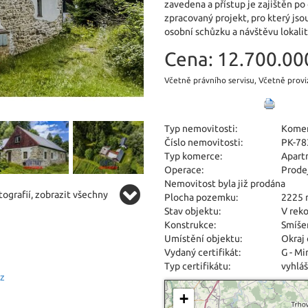
zavedena a přístup je zajištěn p
zpracovaný projekt, pro který js
osobní schůzku a návštěvu lokalit
Cena:
12.700.000
Včetně právního servisu, Včetně provi
Typ nemovitosti:
Kome
Číslo nemovitosti:
PK-78
Typ komerce:
Apart
Operace:
Prode
Nemovitost byla již prodána
ografií, zobrazit všechny
Plocha pozemku:
2225
Stav objektu:
V reko
Konstrukce:
Smíše
Umístění objektu:
Okraj
Vydaný certifikát:
G - M
Typ certifikátu:
vyhláš
cz
+