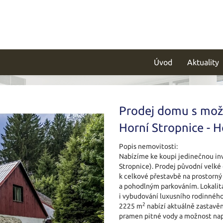
Úvod
Aktuality
Prodej domu s mož
Horní Stropnice - 
Popis nemovitosti:
Nabízíme ke koupi jedinečnou inve
Stropnice). Prodej původní velké 
k celkové přestavbě na prostorn
a pohodlným parkováním. Lokalita 
i vybudování luxusního rodinného
2
2225 m
nabízí aktuálně zastavě
pramen pitné vody a možnost napoj