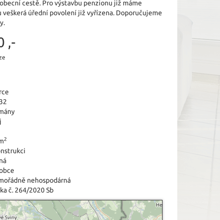
o obecní cestě. Pro výstavbu penzionu již máme
ou veškerá úřední povolení již vyřízena. Doporučujeme
y.
 ,-
ze
rce
32
mány
j
2
 m
nstrukci
ná
 obce
imořádně nehospodárná
ka č. 264/2020 Sb