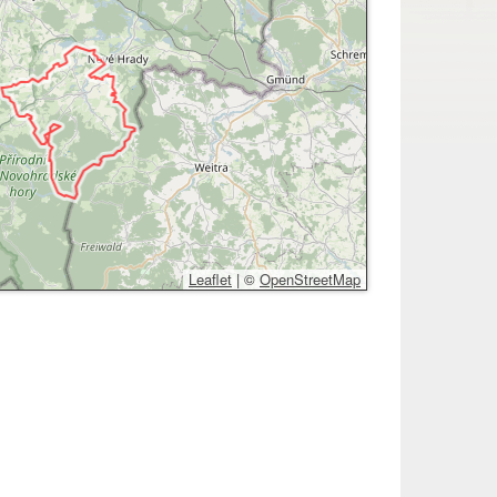
Leaflet
|
©
OpenStreetMap