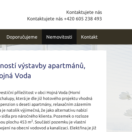
Kontaktujete nás
Kontaktujete nás +420 605 238 493
Doporučujeme
Nemovitosti
Kontakt
ností výstavby apartmánů,
Hojná Voda
stiční příležitost v obci Hojná Voda (Horní
chalupy, která je dle již hotového projektu vhodná
ý penzion s deseti apartmány, relaxačním zázemím
je natolik výjimečná, že jako alternativu nabízí
 sídla pro náročného klienta. Pozemek o rozloze
2
nou plochu 453 m
. Součástí pozemku je vlastní
ení na obecní vodovod a kanalizaci. Elektřina je již