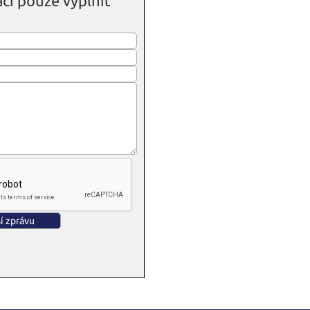
čí pouze vyplnit