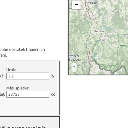
−
 době dostatek finančních
ání.
?
Úrok:
Kč
%
Měs. splátka:
let
Kč