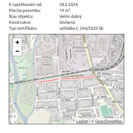
K nastěhování od:
28.6.2024
2
Plocha pozemku:
19 m
Stav objektu:
Velmi dobrý
Konstrukce:
Smíšená
Typ certifikátu:
vyhláška č. 264/2020 Sb
+
−
?
Leaflet
|
©
OpenStreetMap