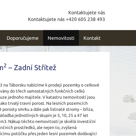
Kontaktujete nás
Kontaktujete nás +420 605 238 493
Doporučujeme
Nemovitosti
Kontakt
2
 m
– Zadní Střítež
ež na Táborsku nabízíme k prodeji pozemky o celkové
uovány do třech samostatných funkčních celků
ouze jednoho majitele. V katastru nemovitostí jsou
ako trvalý travní porost. Na lesních pozemcích
 porosty smrku a dále pak listnaté stromy – bříza,
skladba jednotlivých skupin je 5, 10, 25 a 47 let
 m3. Nákup těchto nemovitostí je skvělá investiční
ančních prostředků, ale nejen to, zvýšená
ajícímu potůčku přes jeden lesní pozemek dodávající