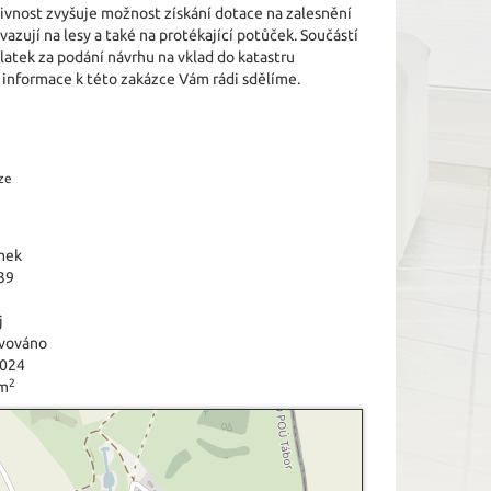
tivnost zvyšuje možnost získání dotace na zalesnění
zují na lesy a také na protékající potůček. Součástí
latek za podání návrhu na vklad do katastru
ší informace k této zakázce Vám rádi sdělíme.
ze
mek
39
j
vováno
2024
2
 m