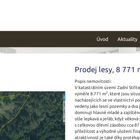
Úvod
Aktuality
Prodej lesy, 8 771
Popis nemovitosti:
V katastrálním území Zadní Střít
2
výměře 8.771 m
, které jsou sit
nacházejících se ve vlastnictví p
vedeny jako lesní pozemky a dva j
dominují hlavně mladé a zajištěné
olše lepkavá a jeřáb, když věková 
s celkovou dřevní zásobou cca 87
příležitost a výhodné uložení fin
atraktivnost je také díky proték