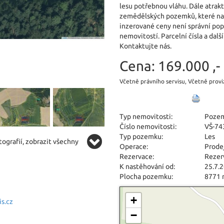
lesu potřebnou vláhu. Dále atrak
zemědělských pozemků, které nava
inzerované ceny není správní pop
nemovitostí. Parcelní čísla a dal
Kontaktujte nás.
Cena:
169.000 ,-
Včetně právního servisu, Včetně provi
Typ nemovitosti:
Poze
Číslo nemovitosti:
VŠ-74
Typ pozemku:
Les
ografií, zobrazit všechny
Operace:
Prode
Rezervace:
Rezer
K nastěhování od:
25.7.
Plocha pozemku:
8771
+
s.cz
−