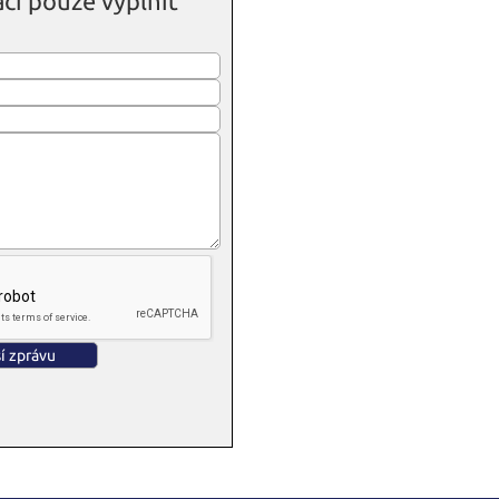
čí pouze vyplnit