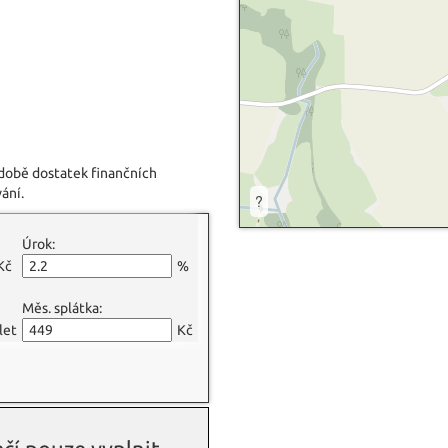
 době dostatek finančních
ání.
?
Úrok:
Kč
%
Měs. splátka:
let
Kč