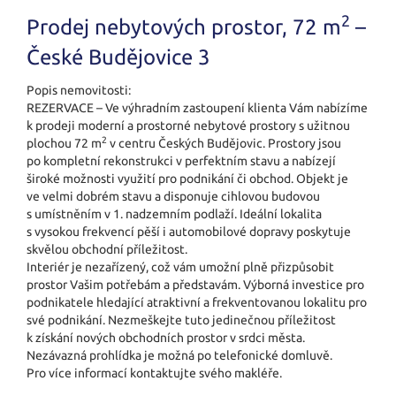
2
Prodej nebytových prostor, 72 m
–
České Budějovice 3
Popis nemovitosti:
REZERVACE – Ve výhradním zastoupení klienta Vám nabízíme
k prodeji moderní a prostorné nebytové prostory s užitnou
2
plochou 72 m
v centru Českých Budějovic. Prostory jsou
po kompletní rekonstrukci v perfektním stavu a nabízejí
široké možnosti využití pro podnikání či obchod. Objekt je
ve velmi dobrém stavu a disponuje cihlovou budovou
s umístněním v 1. nadzemním podlaží. Ideální lokalita
s vysokou frekvencí pěší i automobilové dopravy poskytuje
skvělou obchodní příležitost.
Interiér je nezařízený, což vám umožní plně přizpůsobit
prostor Vašim potřebám a představám. Výborná investice pro
podnikatele hledající atraktivní a frekventovanou lokalitu pro
své podnikání. Nezmeškejte tuto jedinečnou příležitost
k získání nových obchodních prostor v srdci města.
Nezávazná prohlídka je možná po telefonické domluvě.
Pro více informací kontaktujte svého makléře.