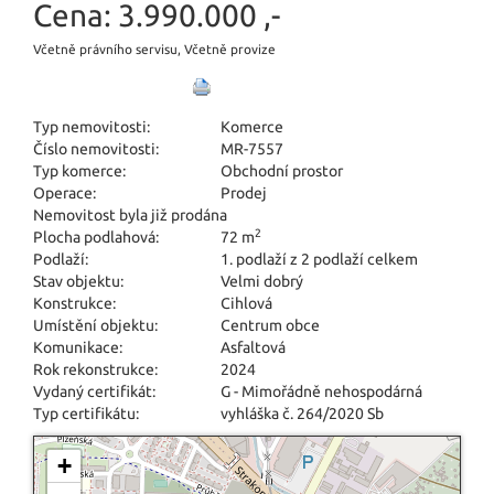
Cena:
3.990.000 ,-
Včetně právního servisu, Včetně provize
Typ nemovitosti:
Komerce
Číslo nemovitosti:
MR-7557
Typ komerce:
Obchodní prostor
Operace:
Prodej
Nemovitost byla již prodána
2
Plocha podlahová:
72 m
Podlaží:
1. podlaží z 2 podlaží celkem
Stav objektu:
Velmi dobrý
Konstrukce:
Cihlová
Umístění objektu:
Centrum obce
Komunikace:
Asfaltová
Rok rekonstrukce:
2024
Vydaný certifikát:
G - Mimořádně nehospodárná
Typ certifikátu:
vyhláška č. 264/2020 Sb
+