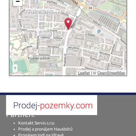
−
?
Leaflet
|
©
OpenStreetMap
Partneři:
Kontakt Servis s.r.o.
Prodej a pronájem Hausbótů
Pronájem lodí na Vltavě