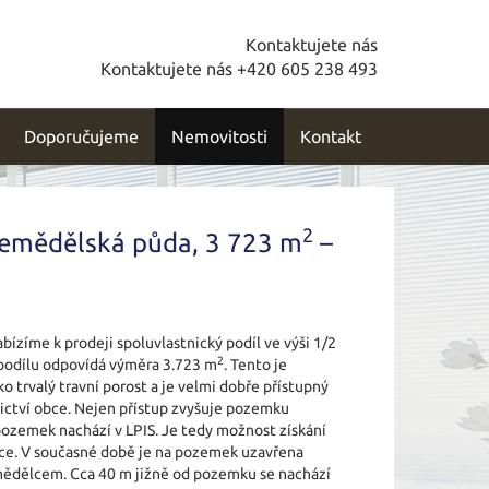
Kontaktujete nás
Kontaktujete nás +420 605 238 493
Doporučujeme
Nemovitosti
Kontakt
2
zemědělská půda, 3 723 m
–
ízíme k prodeji spoluvlastnický podíl ve výši 1/2
2
odílu odpovídá výměra 3.723 m
. Tento je
o trvalý travní porost a je velmi dobře přístupný
ictví obce. Nejen přístup zvyšuje pozemku
e pozemek nachází v LPIS. Je tedy možnost získání
e. V současné době je na pozemek uzavřena
ědělcem. Cca 40 m jižně od pozemku se nachází