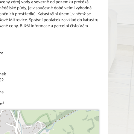
irozený zdroj vody a severně od pozemku protéká
mědělské půdy, je v současné době velmi výhodná
inančních prostředků. Katastrální území, v němž se
ové Mitrovice. Správní poplatek za vklad do katastru
ané ceny. Bližší informace a parcelní číslo Vám
ze
mek
02
na
2
 m