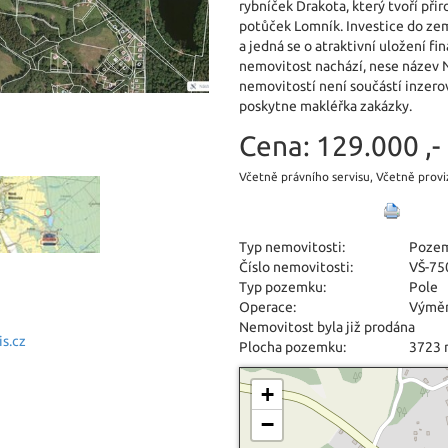
rybníček Drakota, který tvoří př
potůček Lomník. Investice do ze
a jedná se o atraktivní uložení f
nemovitost nachází, nese název N
nemovitostí není součástí inzerov
poskytne makléřka zakázky.
Cena:
129.000 ,-
Včetně právního servisu, Včetně provi
Typ nemovitosti:
Poze
Číslo nemovitosti:
VŠ-75
Typ pozemku:
Pole
Operace:
Výmě
Nemovitost byla již prodána
s.cz
Plocha pozemku:
3723
+
−