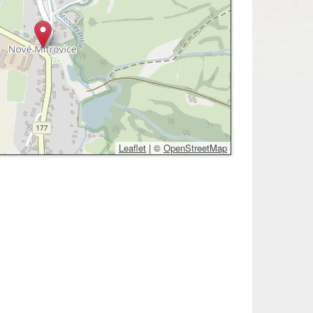
Leaflet
|
©
OpenStreetMap