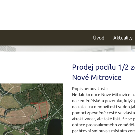
Úvod
Aktuality
Prodej podílu 1/2 
Nové Mitrovice
Popis nemovitosti:
Nedaleko obce Nové Mitrovice nab
na zemědělském pozemku, když p
na katastru nemovitostí veden jak
pomocí zpevněné cestě ve vlastn
atraktivnost, ale také fakt, že s
dotace pro soukromého zemědělc
pachtovní smlouva s místním zem