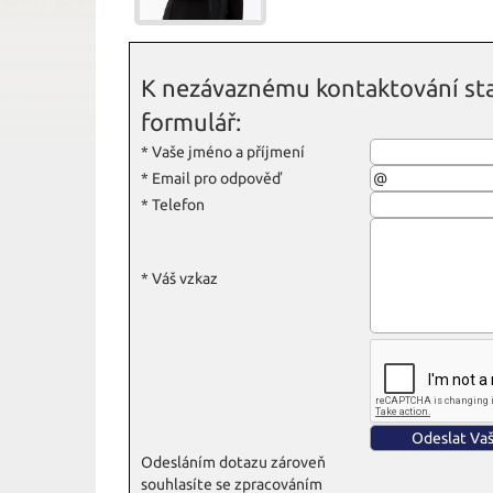
K nezávaznému kontaktování sta
formulář:
*
Vaše jméno a příjmení
*
Email pro odpověď
*
Telefon
*
Váš vzkaz
Odesláním dotazu zároveň
souhlasíte se zpracováním