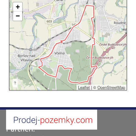
+
−
?
Leaflet
|
©
OpenStreetMap
Partneři: