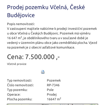
Prodej pozemku Včelná, České
Budějovice
Popis nemovitosti:
V zastoupení majitele nabízíme k prodeji investiční pozemek
u obce Včelná u Českých Budějovic. Pozemek má výměru
2
16 647 m
, je obdélníkového tvaru a v současné době je
vedený v územním plánu obce jako zemědělská plocha. Vjezd
na pozemek je z obecní asfaltové komunikace.
Cena:
7.500.000 ,-
Včetně provize
Typ nemovitosti:
Pozemek
Číslo nemovitosti:
RP-7346
Typ pozemku:
Pole
Operace:
Prodej
2
Plocha pozemku:
16647 m