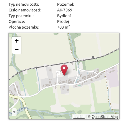
Typ nemovitosti:
Pozemek
Číslo nemovitosti:
AK-7869
Typ pozemku:
Bydlení
Operace:
Prodej
2
Plocha pozemku:
703 m
+
−
?
Leaflet
|
©
OpenStreetMap