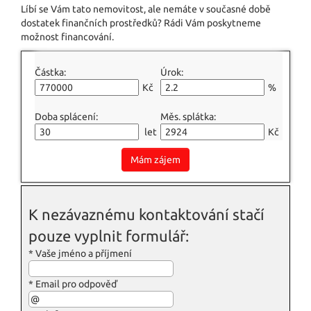
Líbí se Vám tato nemovitost, ale nemáte v současné době
dostatek finančních prostředků? Rádi Vám poskytneme
možnost financování.
Částka:
Úrok:
Kč
%
Doba splácení:
Měs. splátka:
let
Kč
Mám zájem
K nezávaznému kontaktování stačí
pouze vyplnit formulář:
*
Vaše jméno a příjmení
*
Email pro odpověď