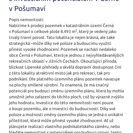
v Pošumaví
Popis nemovitosti:
Nabízíme k prodeji pozemek v katastrálním území Černá
2
v Pošumaví o celkové ploše 8.493 m
, který je vedený jako
trvalý travní porost. Tato lokalita je nejen krásná, ale také
strategická –může díky své poloze a budoucímu využití
přinést vysoké zhodnocení. Pozemek se nachází nedaleko
obce Černá v Pošumaví, která je jednou z nejvyhledáva­nějších
rekreačních oblastí v Jižních Čechách. Okouzlující příroda,
blízkost Lipenské přehrady a skvělá dopravní dostupnost činí
z této lokality atraktivní místo jak pro rekreaci, tak pro
podnikání. Dle platného územního plánu pozemek navazuje
na plochy smíšené výrobní. To znamená, že má značný
potenciál pro budoucí změnu územního plánu, která by mohla
umožnit jeho zařazení do těchto ploch, což by výrazně zvýšilo
jeho hodnotu. Investice do této nemovitosti není pouze
o koupi pozemku, ale o investici do budoucnosti. Díky své
poloze a možnosti změny územního plánu se jedná o unikátní
příležitost, která může přinést vysoké zhodnocení. Ať už
plánujete realizaci vlastního podnikatelského záměru, nebo
hledáte nemovitost s potenciálem pro budoucí rozvoj, tento