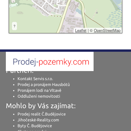
?
Leaflet
|
©
OpenStreetMap
Partneři:
Kontakt Servis s.r.o.
Prodej a pronájem Hausbótů
Pronájem lodí na Vltavě
Oddlužení nemovitosti
Mohlo by Vás zajímat:
Prodej realit Č.Budějovice
Jihočeské-Reality.com
Byty Č. Budějovice