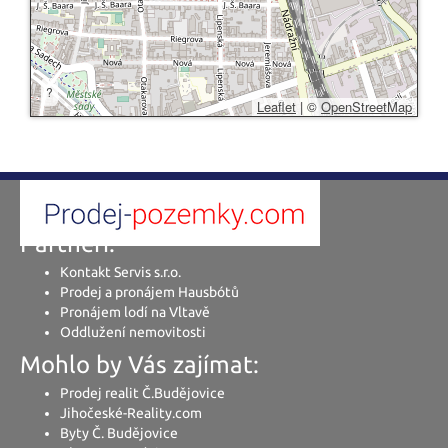
?
Leaflet
|
©
OpenStreetMap
Partneři:
Kontakt Servis s.r.o.
Prodej a pronájem Hausbótů
Pronájem lodí na Vltavě
Oddlužení nemovitosti
Mohlo by Vás zajímat:
Prodej realit Č.Budějovice
Jihočeské-Reality.com
Byty Č. Budějovice