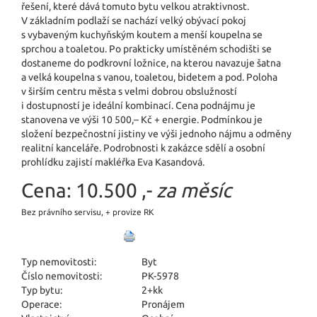
řešení, které dává tomuto bytu velkou atraktivnost.
V základním podlaží se nachází velký obývací pokoj
s vybaveným kuchyňským koutem a menší koupelna se
sprchou a toaletou. Po prakticky umístěném schodišti se
dostaneme do podkrovní ložnice, na kterou navazuje šatna
a velká koupelna s vanou, toaletou, bidetem a pod. Poloha
v širším centru města s velmi dobrou obslužností
i dostupností je ideální kombinací. Cena podnájmu je
stanovena ve výši 10 500,– Kč + energie. Podmínkou je
složení bezpečnostní jistiny ve výši jednoho nájmu a odměny
realitní kanceláře. Podrobnosti k zakázce sdělí a osobní
prohlídku zajistí makléřka Eva Kasandová.
Cena:
10.500 ,-
za měsíc
Bez právního servisu, + provize RK
Typ nemovitosti:
Byt
Číslo nemovitosti:
PK-5978
Typ bytu:
2+kk
Operace:
Pronájem