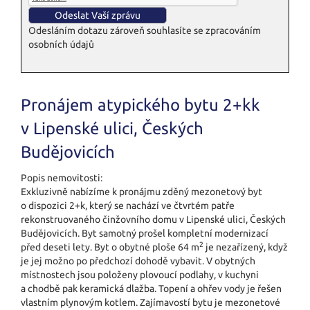
Odesláním dotazu zároveň souhlasíte se zpracováním
osobních údajů
Pronájem atypického bytu 2+kk
v Lipenské ulici, Českých
Budějovicích
Popis nemovitosti:
Exkluzivně nabízíme k pronájmu zděný mezonetový byt
o dispozici 2+k, který se nachází ve čtvrtém patře
rekonstruovaného činžovního domu v Lipenské ulici, Českých
Budějovicích. Byt samotný prošel kompletní modernizací
2
před deseti lety. Byt o obytné ploše 64 m
je nezařízený, když
je jej možno po předchozí dohodě vybavit. V obytných
místnostech jsou položeny plovoucí podlahy, v kuchyni
a chodbě pak keramická dlažba. Topení a ohřev vody je řešen
vlastním plynovým kotlem. Zajímavostí bytu je mezonetové