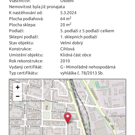
Vlastnictví:
Osobní
Nemovitost byla již pronajata
K nastěhování od:
5.3.2024
2
Plocha podlahová:
64 m
2
Plocha sklepa:
20 m
Podlaží:
5. podlaží z 5 podlaží celkem
Sklepní podlaží:
1. sklepních podlaží
Stav objektu:
Velmi dobrý
Konstrukce:
Cihlová
Umístění objektu:
Klidná část obce
Rok rekonstrukce:
2010
Vydaný certifikát:
G - Mimořádně nehospodárná
Typ certifikátu:
vyhláška č. 78/2013 Sb.
+
−