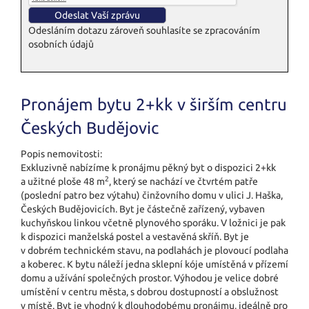
Odesláním dotazu zároveň souhlasíte se zpracováním
osobních údajů
Pronájem bytu 2+kk v širším centru
Českých Budějovic
Popis nemovitosti:
Exkluzivně nabízíme k pronájmu pěkný byt o dispozici 2+kk
2
a užitné ploše 48 m
, který se nachází ve čtvrtém patře
(poslední patro bez výtahu) činžovního domu v ulici J. Haška,
Českých Budějovicích. Byt je částečně zařízený, vybaven
kuchyňskou linkou včetně plynového sporáku. V ložnici je pak
k dispozici manželská postel a vestavěná skříň. Byt je
v dobrém technickém stavu, na podlahách je plovoucí podlaha
a koberec. K bytu náleží jedna sklepní kóje umístěná v přízemí
domu a užívání společných prostor. Výhodou je velice dobré
umístění v centru města, s dobrou dostupností a obslužnost
v místě. Byt je vhodný k dlouhodobému pronájmu, ideálně pro