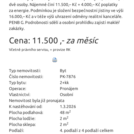
dvě osoby. Nájemné činí 11.500,– Kč + 4.000,– Kč poplatky
za energie. Podmínkou je složení bezpečnostní jistiny ve výši
16.000,– Kč a v téže výši uhrazení odměny realitní kanceláře.
PENB G. Podrobnosti sdělí a osobní prohlídku zajistí makléř
zakázky.
Cena:
11.500 ,-
za měsíc
Včetně právního servisu, + provize RK
Typ nemovitosti:
Byt
Číslo nemovitosti:
PK-7876
Typ bytu:
2+kk
Operace:
Pronájem
Vlastnictví:
Osobní
Nemovitost byla již pronajata
K nastěhování od:
1.3.2026
2
Plocha podlahová:
48 m
2
Plocha lodžie:
2 m
2
Plocha sklepa:
2 m
Podlaží:
4. podlaží z 4 podlaží celkem