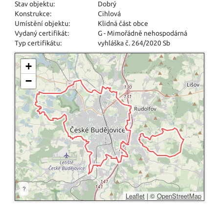
Stav objektu:
Dobrý
Konstrukce:
Cihlová
Umístění objektu:
Klidná část obce
Vydaný certifikát:
G - Mimořádně nehospodárná
Typ certifikátu:
vyhláška č. 264/2020 Sb
+
−
?
Leaflet
|
©
OpenStreetMap