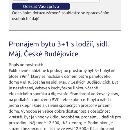
Odesláním dotazu zároveň souhlasíte se zpracováním
osobních údajů
Pronájem bytu 3+1 s lodžií, sídl.
Máj, České Budějovice
Popis nemovitosti:
Exkluzivně nabízíme k podnájmu prostorný byt 3+1 obytné
2
ploše 79m
, který se nachází v osmém patře panelového
domu v ul. K. Štěcha na sídl. Máj, v Českých Budějovicích. Byt
je nezařízený, vybaven kuchyňskou linkou včetně
elektrického sporáku a digestoře. Standardní udržovaný stav,
na podlahách položeno PVC nebo koberce. K bytu náleží
jedna sklepní kóje a užívání společných prostor v přízemí
domu. Výhodou je velice dobrá dostupnost a obslužnost
v místě. Byt je vhodný k dlouhodobému pronájmu, ideálně pro
pro rodinu. Nájemné 12.500,– Kč + energie. Podmínkou je
složení bezpečnostní jistiny ve výši 12.500,– Kč a uhrazení