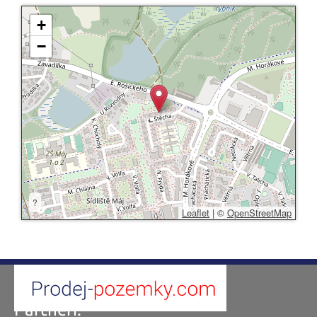
+
−
?
Leaflet
|
©
OpenStreetMap
Partneři: