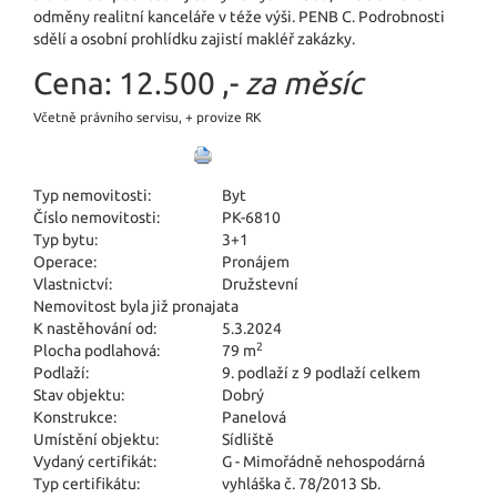
odměny realitní kanceláře v téže výši. PENB C. Podrobnosti
sdělí a osobní prohlídku zajistí makléř zakázky.
Cena:
12.500 ,-
za měsíc
Včetně právního servisu, + provize RK
Typ nemovitosti:
Byt
Číslo nemovitosti:
PK-6810
Typ bytu:
3+1
Operace:
Pronájem
Vlastnictví:
Družstevní
Nemovitost byla již pronajata
K nastěhování od:
5.3.2024
2
Plocha podlahová:
79 m
Podlaží:
9. podlaží z 9 podlaží celkem
Stav objektu:
Dobrý
Konstrukce:
Panelová
Umístění objektu:
Sídliště
Vydaný certifikát:
G - Mimořádně nehospodárná
Typ certifikátu:
vyhláška č. 78/2013 Sb.