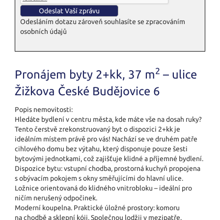
Odesláním dotazu zároveň souhlasíte se zpracováním
osobních údajů
2
Pronájem byty 2+kk, 37 m
– ulice
Žižkova České Budějovice 6
Popis nemovitosti:
Hledáte bydlení v centru města, kde máte vše na dosah ruky?
Tento čerstvě zrekonstruovaný byt o dispozici 2+kk je
ideálním místem právě pro vás! Nachází se ve druhém patře
cihlového domu bez výtahu, který disponuje pouze šesti
bytovými jednotkami, což zajišťuje klidné a příjemné bydlení.
Dispozice bytu: vstupní chodba, prostorná kuchyň propojena
s obývacím pokojem s okny směřujícími do hlavní ulice.
Ložnice orientovaná do klidného vnitrobloku – ideální pro
ničím nerušený odpočinek.
Moderní koupelna. Praktické úložné prostory: komoru
na chodbě a sklepní kóji. Společnou lodžii v mezipatře.