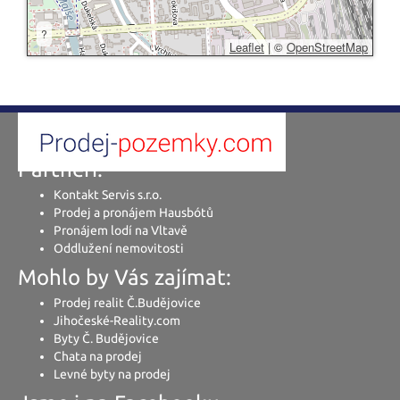
?
Leaflet
|
©
OpenStreetMap
Partneři:
Kontakt Servis s.r.o.
Prodej a pronájem Hausbótů
Pronájem lodí na Vltavě
Oddlužení nemovitosti
Mohlo by Vás zajímat:
Prodej realit Č.Budějovice
Jihočeské-Reality.com
Byty Č. Budějovice
Chata na prodej
Levné byty na prodej