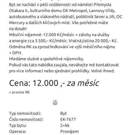
Byt se nachází v pěší vzdálenosti od náměstí Přemysla
Otakara II., kulturního domu DK Metropol, Lannovy třídy,
autobusového a vlakového nádraží, poliklinik Sever a Jih, OC
Mercury a dalších klíčových míst. Vše potřebné máte
na dosah!
Měsíční nájemné: 12.000 Kč/měsíc + zálohy na služby
a energie cca 3 500,– Kč/měsíc. Vratná jistina 20 000,– Kč.
Odměna RK za zprostředkování ve výši měsíčního nájmu
+ DPH.
Hledáme slušné a spolehlivé nájemníky.
Pokud vás tato nabídka zaujala, neváhejte mě kontaktovat
pro více informací nebo sjednání prohlídky. Volné ihned.
Cena:
12.000 ,-
za měsíc
+ provize RK
Typ nemovitosti:
Byt
Číslo nemovitosti:
EK-7677
Typ bytu:
2+kk
Operace:
Pronájem