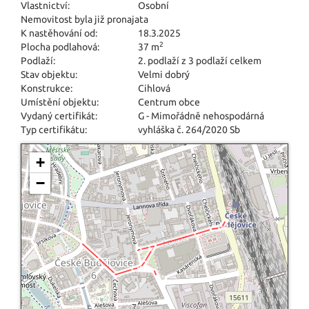
Vlastnictví:
Osobní
Nemovitost byla již pronajata
K nastěhování od:
18.3.2025
2
Plocha podlahová:
37 m
Podlaží:
2. podlaží z 3 podlaží celkem
Stav objektu:
Velmi dobrý
Konstrukce:
Cihlová
Umístění objektu:
Centrum obce
Vydaný certifikát:
G - Mimořádně nehospodárná
Typ certifikátu:
vyhláška č. 264/2020 Sb
+
−