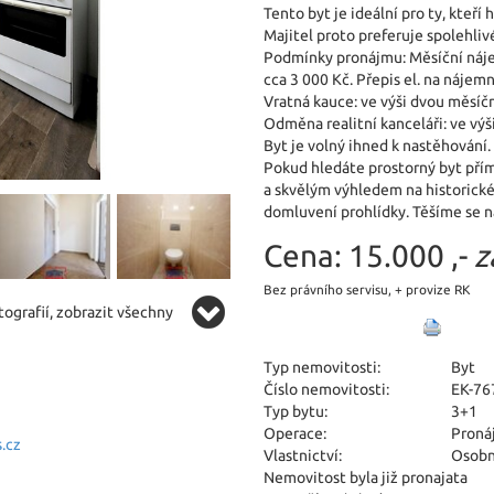
Tento byt je ideální pro ty, kteří 
Majitel proto preferuje spolehli
Podmínky pronájmu: Měsíční náje
cca 3 000 Kč. Přepis el. na nájem
Vratná kauce: ve výši dvou měsíč
Odměna realitní kanceláři: ve vý
Byt je volný ihned k nastěhování.
Pokud hledáte prostorný byt pří
a skvělým výhledem na historické
domluvení prohlídky. Těšíme se n
Cena:
15.000 ,-
z
Bez právního servisu, + provize RK
ografií, zobrazit všechny
Typ nemovitosti:
Byt
Číslo nemovitosti:
EK-76
Typ bytu:
3+1
Operace:
Proná
.cz
Vlastnictví:
Osobn
Nemovitost byla již pronajata