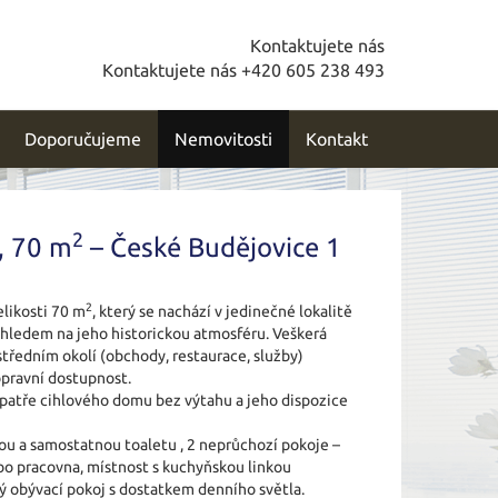
Kontaktujete nás
Kontaktujete nás +420 605 238 493
Doporučujeme
Nemovitosti
Kontakt
2
, 70 m
– České Budějovice 1
2
likosti 70 m
, který se nachází v jedinečné lokalitě
hledem na jeho historickou atmosféru. Veškerá
tředním okolí (obchody, restaurace, služby)
opravní dostupnost.
) patře cihlového domu bez výtahu a jeho dispozice
ou a samostatnou toaletu , 2 neprůchozí pokoje –
bo pracovna, místnost s kuchyňskou linkou
ný obývací pokoj s dostatkem denního světla.