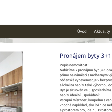
Úvod
Aktuality
Pronájem byty 3+1
Popis nemovitosti:
Nabízíme k pronájmu byt 3+1 o ve
přímo na náměstí s nádherným vý
občanská vybavenost je v bezpros
a lokalita nabízí také výbornou d
Byt je situován ve 3. (posledním
nabízí ideální uspořádání:
Vstupní místnost, koupelnu s van
vhodné například jako ložnice ne
a prostorem pro jídelnu. Prostor