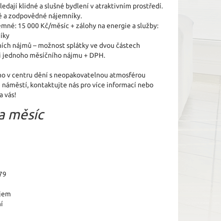
hledají klidné a slušné bydlení v atraktivním prostředí.
vé a zodpovědné nájemníky.
mné: 15 000 Kč/měsíc + zálohy na energie a služby:
níky
ních nájmů – možnost splátky ve dvou částech
ši jednoho měsíčního nájmu + DPH.
mo v centru dění s neopakovatelnou atmosférou
 náměstí, kontaktujte nás pro více informací nebo
a vás!
a měsíc
79
jem
í