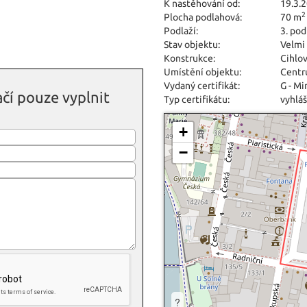
K nastěhování od:
19.3.
2
Plocha podlahová:
70 m
Podlaží:
3. pod
Stav objektu:
Velmi
Konstrukce:
Cihlo
Umístění objektu:
Centr
Vydaný certifikát:
G - M
čí pouze vyplnit
Typ certifikátu:
vyhláš
+
−
?