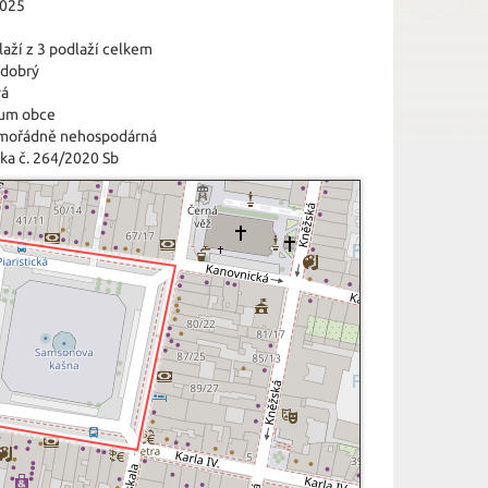
2025
laží z 3 podlaží celkem
 dobrý
vá
um obce
imořádně nehospodárná
ka č. 264/2020 Sb