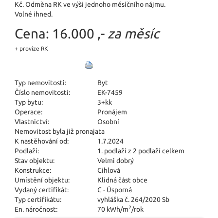
Kč. Odměna RK ve výši jednoho měsíčního nájmu.
Volné ihned.
Cena:
16.000 ,-
za měsíc
+ provize RK
Typ nemovitosti:
Byt
Číslo nemovitosti:
EK-7459
Typ bytu:
3+kk
Operace:
Pronájem
Vlastnictví:
Osobní
Nemovitost byla již pronajata
K nastěhování od:
1.7.2024
Podlaží:
1. podlaží z 2 podlaží celkem
Stav objektu:
Velmi dobrý
Konstrukce:
Cihlová
Umístění objektu:
Klidná část obce
Vydaný certifikát:
C - Úsporná
Typ certifikátu:
vyhláška č. 264/2020 Sb
2
En. náročnost:
70 kWh/m
/rok