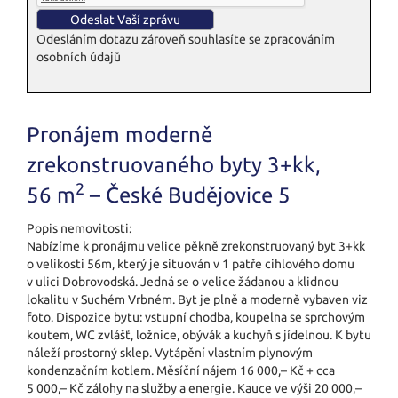
Odesláním dotazu zároveň souhlasíte se zpracováním
osobních údajů
Pronájem moderně
zrekonstruovaného byty 3+kk,
2
56 m
– České Budějovice 5
Popis nemovitosti:
Nabízíme k pronájmu velice pěkně zrekonstruovaný byt 3+kk
o velikosti 56m, který je situován v 1 patře cihlového domu
v ulici Dobrovodská. Jedná se o velice žádanou a klidnou
lokalitu v Suchém Vrbném. Byt je plně a moderně vybaven viz
foto. Dispozice bytu: vstupní chodba, koupelna se sprchovým
koutem, WC zvlášť, ložnice, obývák a kuchyň s jídelnou. K bytu
náleží prostorný sklep. Vytápění vlastním plynovým
kondenzačním kotlem. Měsíční nájem 16 000,– Kč + cca
5 000,– Kč zálohy na služby a energie. Kauce ve výši 20 000,–