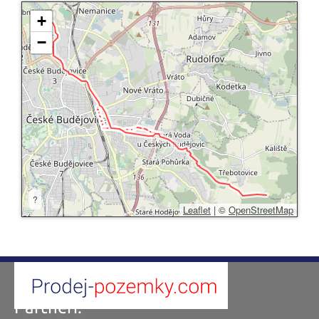
+
−
?
Leaflet
|
©
OpenStreetMap
Partneři: