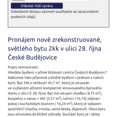
Odesláním dotazu zároveň souhlasíte se zpracováním
osobních údajů
Pronájem nově zrekonstruované,
světlého bytu 2kk v ulici 28. října
České Budějovice
Popis nemovitosti:
Hledáte bydlení v přímé blízkosti centra Českých Budějovic?
Nabízíme Vám příjemné a klidné bydlení v jednom z našich
2
bytů. Byt 2kk o velikosti 45,7 m
, který je situován
ve zvýšeném přízemí kompletně renovovaného bytového
2
domu v ulici tř. 28. října. Byt má vstupní chodba ( 8,75 m
),
2
koupelnu s vanou + WC (5,57 m
), ložnici (16,14) obývací
2
pokoj s kuchyňským koutem ( 16,24 m
), který je vybaven
spotřebiči (myčka, trouba, varná deska, digestoř). Okna bytu
jsou situována do klidné zahrady. Součástí bytu je i sklep