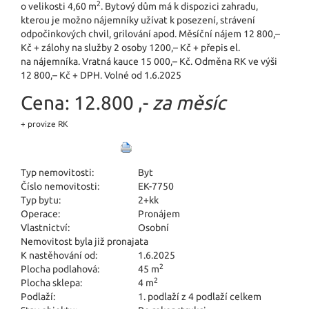
2
o velikosti 4,60 m
. Bytový dům má k dispozici zahradu,
kterou je možno nájemníky užívat k posezení, strávení
odpočinkových chvil, grilování apod. Měsíční nájem 12 800,–
Kč + zálohy na služby 2 osoby 1200,– Kč + přepis el.
na nájemníka. Vratná kauce 15 000,– Kč. Odměna RK ve výši
12 800,– Kč + DPH. Volné od 1.6.2025
Cena:
12.800 ,-
za měsíc
+ provize RK
Typ nemovitosti:
Byt
Číslo nemovitosti:
EK-7750
Typ bytu:
2+kk
Operace:
Pronájem
Vlastnictví:
Osobní
Nemovitost byla již pronajata
K nastěhování od:
1.6.2025
2
Plocha podlahová:
45 m
2
Plocha sklepa:
4 m
Podlaží:
1. podlaží z 4 podlaží celkem