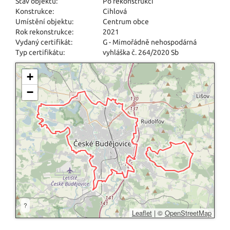
Stav objektu:
Po rekonstrukci
Konstrukce:
Cihlová
Umístění objektu:
Centrum obce
Rok rekonstrukce:
2021
Vydaný certifikát:
G - Mimořádně nehospodárná
Typ certifikátu:
vyhláška č. 264/2020 Sb
+
−
?
Leaflet
|
©
OpenStreetMap