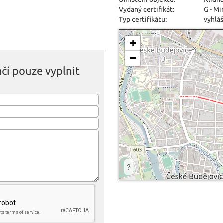
Vydaný certifikát:
G - M
Typ certifikátu:
vyhláš
+
−
čí pouze vyplnit
?