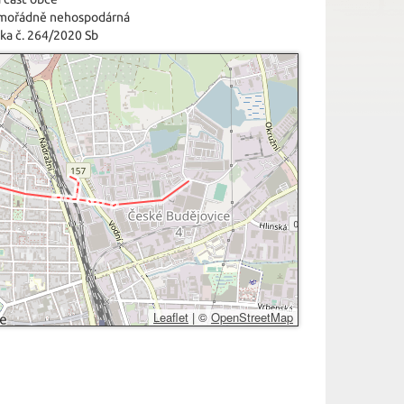
imořádně nehospodárná
ka č. 264/2020 Sb
Leaflet
|
©
OpenStreetMap