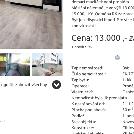
domácí mazlíček není problém.
Měsíční nájemné je ve výši 13 00
15 000,– Kč. Odměna RK za zpros
Byt je k dispozici ihned. Pro víc
kontaktovat!
Cena:
13.000 ,-
z
+ provize RK
Typ nemovitosti:
Byt
Číslo nemovitosti:
EK-77
Typ bytu:
1+kk
ografií, zobrazit všechny
Operace:
Proná
Vlastnictví:
Osobn
Nemovitost byla již pronajata
K nastěhování od:
21.1.
2
Plocha podlahová:
30 m
Podlaží:
1. pod
.cz
Stav objektu:
Novos
Konstrukce:
Cihlo
Umístění objektu:
Klidná