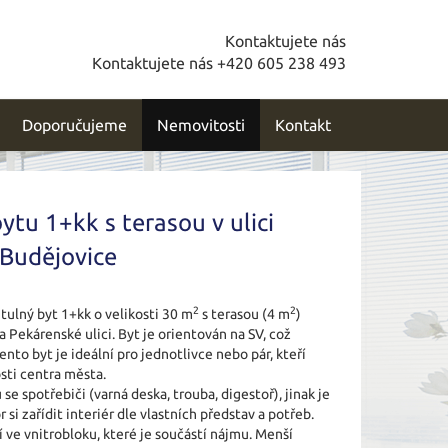
Kontaktujete nás
Kontaktujete nás +420 605 238 493
Doporučujeme
Nemovitosti
Kontakt
tu 1+kk s terasou v ulici
 Budějovice
2
2
ulný byt 1+kk o velikosti 30 m
s terasou (4 m
)
 Pekárenské ulici. Byt je orientován na SV, což
ento byt je ideální pro jednotlivce nebo pár, kteří
osti centra města.
e spotřebiči (varná deska, trouba, digestoř), jinak je
si zařídit interiér dle vlastních představ a potřeb.
 ve vnitrobloku, které je součástí nájmu. Menší