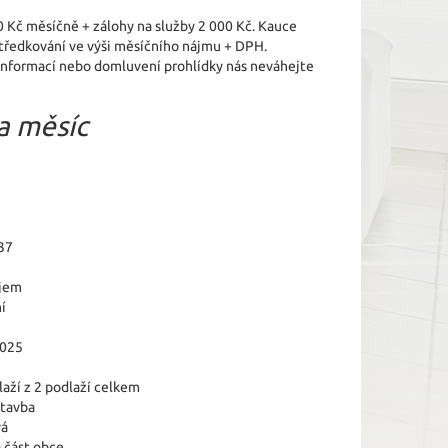
0 Kč měsíčně + zálohy na služby 2 000 Kč. Kauce
tředkování ve výši měsíčního nájmu + DPH.
e informací nebo domluvení prohlídky nás neváhejte
a měsíc
37
jem
í
2025
laží z 2 podlaží celkem
tavba
vá
 část obce