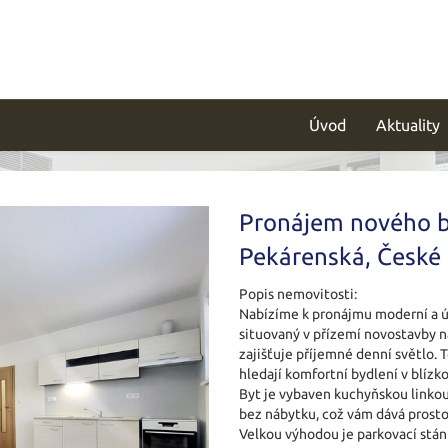
Úvod
Aktuality
Pronájem nového by
Pekárenská, České
Popis nemovitosti:
Nabízíme k pronájmu moderní a út
situovaný v přízemí novostavby na
zajišťuje příjemné denní světlo. T
hledají komfortní bydlení v blízk
Byt je vybaven kuchyňskou linkou s
bez nábytku, což vám dává prostor 
Velkou výhodou je parkovací stání