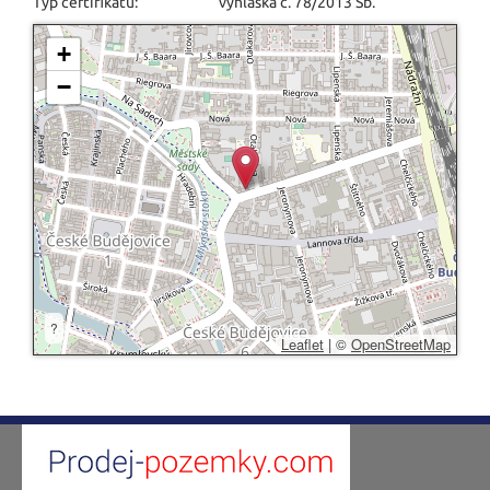
Typ certifikátu:
vyhláška č. 78/2013 Sb.
+
−
?
Leaflet
|
©
OpenStreetMap