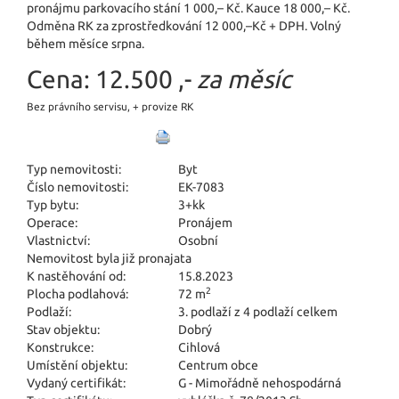
pronájmu parkovacího stání 1 000,– Kč. Kauce 18 000,– Kč.
Odměna RK za zprostředkování 12 000,–Kč + DPH. Volný
během měsíce srpna.
Cena:
12.500 ,-
za měsíc
Bez právního servisu, + provize RK
Typ nemovitosti:
Byt
Číslo nemovitosti:
EK-7083
Typ bytu:
3+kk
Operace:
Pronájem
Vlastnictví:
Osobní
Nemovitost byla již pronajata
K nastěhování od:
15.8.2023
2
Plocha podlahová:
72 m
Podlaží:
3. podlaží z 4 podlaží celkem
Stav objektu:
Dobrý
Konstrukce:
Cihlová
Umístění objektu:
Centrum obce
Vydaný certifikát:
G - Mimořádně nehospodárná