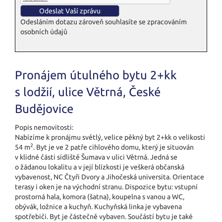
Odesláním dotazu zároveň souhlasíte se zpracováním
osobních údajů
Pronájem útulného bytu 2+kk
s lodžií, ulice Větrná, České
Budějovice
Popis nemovitosti:
Nabízíme k pronájmu světlý, velice pěkný byt 2+kk o velikosti
2
54 m
. Byt je ve 2 patře cihlového domu, který je situován
v klidné části sídliště Šumava v ulici Větrná. Jedná se
o žádanou lokalitu a v její blízkosti je veškerá občanská
vybavenost, NC Čtyři Dvory a Jihočeská universita. Orientace
terasy i oken je na východní stranu. Dispozice bytu: vstupní
prostorná hala, komora (šatna), koupelna s vanou a WC,
obývák, ložnice a kuchyň. Kuchyňská linka je vybavena
spotřebiči. Byt je částečně vybaven. Součástí bytu je také