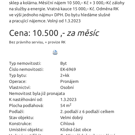
sklep a kolárna. Měsíční nájem 10 500,– Kč + 3 000,–Kč zálohy
na služby a energie. Vratná kauce 15 000,– Kč. Odměna RK
ve výši jednoho nájmu+ DPH. Do bytu hledáme slušné
a pracující nájemce. Volný od 1.3.2023
Cena:
10.500 ,-
za měsíc
Bez právního servisu, + provize RK
Typ nemovitosti:
Byt
Číslo nemovitosti:
EK-6969
Typ bytu:
2+kk
Operace:
Pronájem
Vlastnictví:
Osobní
Nemovitost byla již pronajata
K nastěhování od:
1.3.2023
2
Plocha podlahová:
54 m
Podlaží:
2. podlaží z 6 podlaží celkem
Stav objektu:
Velmi dobrý
Konstrukce:
Cihlová
Umístění objektu:
Klidná část obce