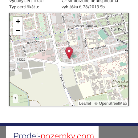
Vydaný certifikát:
G - Mimořádně nehospodárná
Typ certifikátu:
vyhláška č. 78/2013 Sb.
+
−
?
Leaflet
|
©
OpenStreetMap