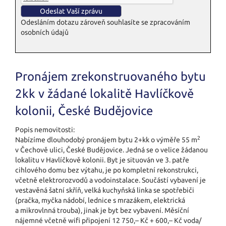
Odesláním dotazu zároveň souhlasíte se zpracováním
osobních údajů
Pronájem zrekonstruovaného bytu
2kk v žádané lokalitě Havlíčkově
kolonii, České Budějovice
Popis nemovitosti:
2
Nabízíme dlouhodobý pronájem bytu 2+kk o výměře 55 m
v Čechově ulici, České Budějovice. Jedná se o velice žádanou
lokalitu v Havlíčkově kolonii. Byt je situován ve 3. patře
cihlového domu bez výtahu, je po kompletní rekonstrukci,
včetně elektrorozvodů a vodoinstalace. Součástí vybavení je
vestavěná šatní skříň, velká kuchyňská linka se spotřebiči
(pračka, myčka nádobí, lednice s mrazákem, elektrická
a mikrovlnná trouba), jinak je byt bez vybavení. Měsíční
nájemné včetně wifi připojení 12 750,– Kč + 600,– Kč voda/