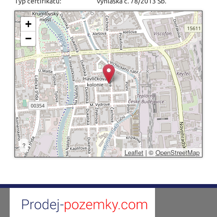
Typ certifikátu:
vyhláška č. 78/2013 Sb.
+
−
?
Leaflet
|
©
OpenStreetMap