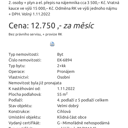
2. osoby + plyn a el. přepis na nájemníka cca 3 500,– Kč. Vratná
kauce ve výši 15 000,– Kč. Odměna RK ve výši jednoho nájmu
+ DPH. Volný 1.11.2022
Cena:
12.750 ,-
za měsíc
Bez právního servisu, + provize RK
Typ nemovitosti:
Byt
Číslo nemovitosti:
EK-6894
Typ bytu:
2+kk
Operace:
Pronájem
Vlastnictví:
Osobní
Nemovitost byla již pronajata
K nastěhování od:
1.11.2022
2
Plocha podlahová:
55 m
Podlaží:
4. podlaží z 5 podlaží celkem
Stav objektu:
Velmi dobrý
Konstrukce:
Cihlová
Umístění objektu:
Klidná část obce
Vydaný certifikát:
G - Mimořádně nehospodárná