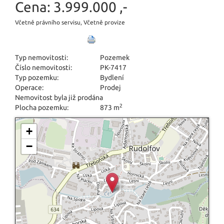
Cena:
3.999.000 ,-
Včetně právního servisu, Včetně provize
Typ nemovitosti:
Pozemek
Číslo nemovitosti:
PK-7417
Typ pozemku:
Bydlení
Operace:
Prodej
Nemovitost byla již prodána
2
Plocha pozemku:
873 m
+
−