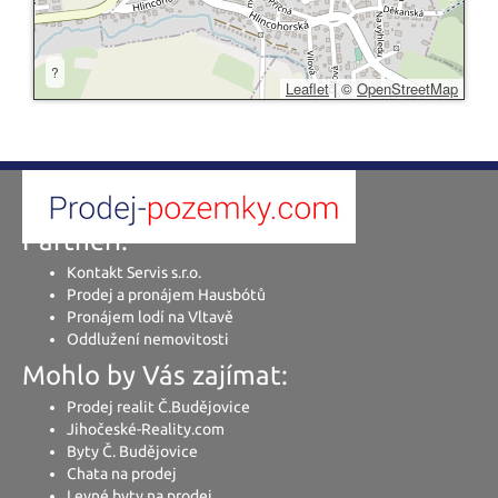
?
Leaflet
|
©
OpenStreetMap
Partneři:
Kontakt Servis s.r.o.
Prodej a pronájem Hausbótů
Pronájem lodí na Vltavě
Oddlužení nemovitosti
Mohlo by Vás zajímat:
Prodej realit Č.Budějovice
Jihočeské-Reality.com
Byty Č. Budějovice
Chata na prodej
Levné byty na prodej