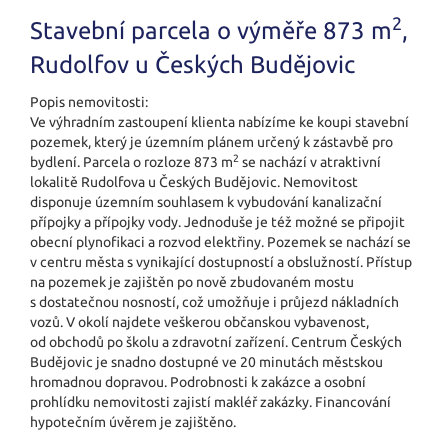
2
Stavební parcela o výměře 873 m
,
Rudolfov u Českých Budějovic
Popis nemovitosti:
Ve výhradním zastoupení klienta nabízíme ke koupi stavební
pozemek, který je územním plánem určený k zástavbě pro
2
bydlení. Parcela o rozloze 873 m
se nachází v atraktivní
lokalitě Rudolfova u Českých Budějovic. Nemovitost
disponuje územním souhlasem k vybudování kanalizační
přípojky a přípojky vody. Jednoduše je též možné se připojit
obecní plynofikaci a rozvod elektřiny. Pozemek se nachází se
v centru města s vynikající dostupností a obslužností. Přístup
na pozemek je zajištěn po nově zbudovaném mostu
s dostatečnou nosností, což umožňuje i průjezd nákladních
vozů. V okolí najdete veškerou občanskou vybavenost,
od obchodů po školu a zdravotní zařízení. Centrum Českých
Budějovic je snadno dostupné ve 20 minutách městskou
hromadnou dopravou. Podrobnosti k zakázce a osobní
prohlídku nemovitosti zajistí makléř zakázky. Financování
hypotečním úvěrem je zajištěno.