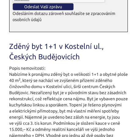
Odesláním dotazu zároveň souhlasíte se zpracováním
osobních údajů
Zděný byt 1+1 v Kostelní ul.,
Českých Budějovicích
Popis nemovitosti:
Nabízíme k pronájmu zděný byt o velikosti 1+1 a obytné ploše
2
40 m
, který se nachází ve zvýšeném přízemí zděného
činžovního domu v Kostelní ulici, širší centrum Českých
Budějovic. Nezařízený byt je v původním stavu bez zásadních
rekonstrukcí, což reflektuje cena nájmu. Byt je vybaven pouze
kuchyňskou linkou a sporákem. Topení je řešeno plynovými
a elektrickými přímotopy, byt má vlastní měření spotřeby
energií. Nájemné je uvedeno bez záloh na energie, ty jsou
ve výši cca 3. tis korun. Podmínkou je složení kauce v ceně
15.000,– Kč a odměny realitní kanceláři ve výši jednoho
nájemného + DPH. Vhodné pro jednu až dvě osoby bez