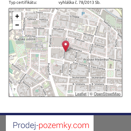
Typ certifikátu:
vyhláška č. 78/2013 Sb.
+
−
?
Leaflet
|
©
OpenStreetMap