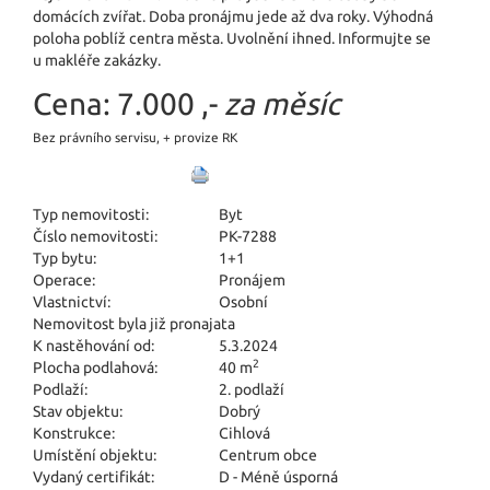
domácích zvířat. Doba pronájmu jede až dva roky. Výhodná
poloha poblíž centra města. Uvolnění ihned. Informujte se
u makléře zakázky.
Cena:
7.000 ,-
za měsíc
Bez právního servisu, + provize RK
Typ nemovitosti:
Byt
Číslo nemovitosti:
PK-7288
Typ bytu:
1+1
Operace:
Pronájem
Vlastnictví:
Osobní
Nemovitost byla již pronajata
K nastěhování od:
5.3.2024
2
Plocha podlahová:
40 m
Podlaží:
2. podlaží
Stav objektu:
Dobrý
Konstrukce:
Cihlová
Umístění objektu:
Centrum obce
Vydaný certifikát:
D - Méně úsporná